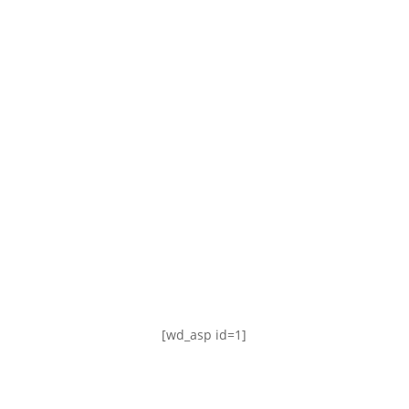
TABLA DE POSICIONES
FIXTURE
#AguanteFemenino
[wd_asp id=1]