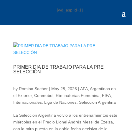
[wd_asp id=1]
PRIMER DIA DE TRABAJO PARA LA PRE
SELECCIÓN
by
Romina Sacher
|
May 28, 2026
|
AFA
,
Argentinas en
el Exterior
,
Conmebol
,
Eliminatorias Femenina
,
FIFA
,
Internacionales
,
Liga de Naciones
,
Selección Argentina
La Selección Argentina volvió a los entrenamientos este
miércoles en el Predio Lionel Andrés Messi de Ezeiza,
con la mira puesta en la doble fecha decisiva de la