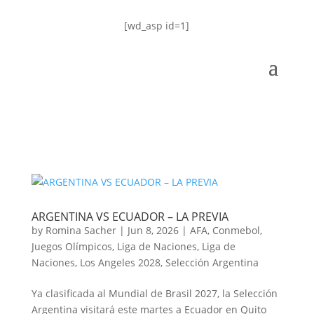
[wd_asp id=1]
ARGENTINA VS ECUADOR – LA PREVIA
by
Romina Sacher
|
Jun 8, 2026
|
AFA
,
Conmebol
,
Juegos Olímpicos
,
Liga de Naciones
,
Liga de
Naciones
,
Los Angeles 2028
,
Selección Argentina
Ya clasificada al Mundial de Brasil 2027, la Selección
Argentina visitará este martes a Ecuador en Quito