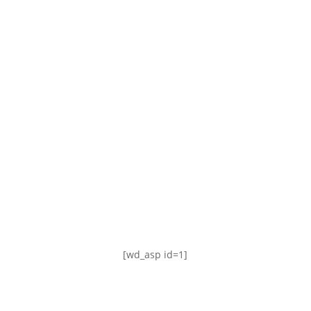
TABLA DE POSICIONES
FIXTURE
#AguanteFemenino
[wd_asp id=1]