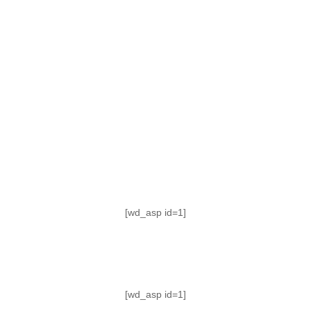
TABLA DE POSICIONES
FIXTURE
#AguanteFemenino
[wd_asp id=1]
[wd_asp id=1]