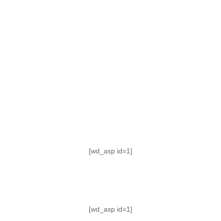
TABLA DE POSICIONES
FIXTURE
#AguanteFemenino
[wd_asp id=1]
[wd_asp id=1]