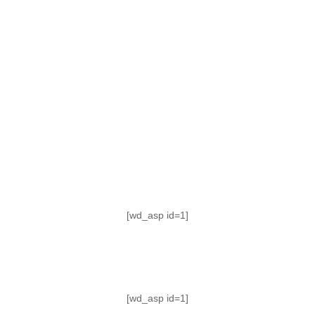
TABLA DE POSICIONES
FIXTURE
#AguanteFemenino
[wd_asp id=1]
[wd_asp id=1]