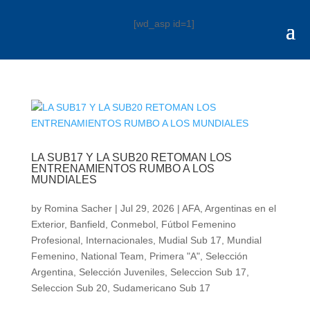
[wd_asp id=1]
LA SUB17 Y LA SUB20 RETOMAN LOS
ENTRENAMIENTOS RUMBO A LOS
MUNDIALES
by
Romina Sacher
|
Jul 29, 2026
|
AFA
,
Argentinas en el
Exterior
,
Banfield
,
Conmebol
,
Fútbol Femenino
Profesional
,
Internacionales
,
Mudial Sub 17
,
Mundial
Femenino
,
National Team
,
Primera "A"
,
Selección
Argentina
,
Selección Juveniles
,
Seleccion Sub 17
,
Seleccion Sub 20
,
Sudamericano Sub 17