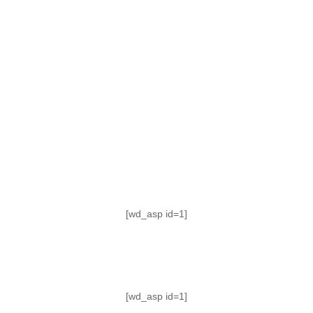
TABLA DE POSICIONES
FIXTURE
#AguanteFemenino
[wd_asp id=1]
[wd_asp id=1]