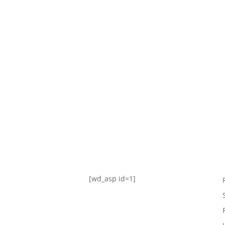
TABLA DE POSICIONES
FIXTURE
#AguanteFemenino
[wd_asp id=1]