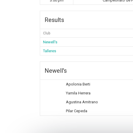
3:00 pm
Campeonato de Pr
Results
Club
Newell's
Talleres
Newell's
Apolonia Berti
Yamila Herrera
Agustina Amitrano
Pilar Cepeda