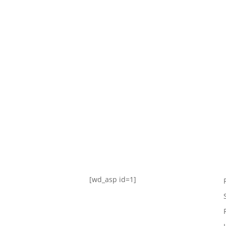
TABLA DE POSICIONES
FIXTURE
#AguanteFemenino
[wd_asp id=1]