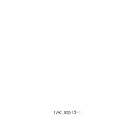
TABLA DE POSICIONES
FIXTURE
#AguanteFemenino
[wd_asp id=1]