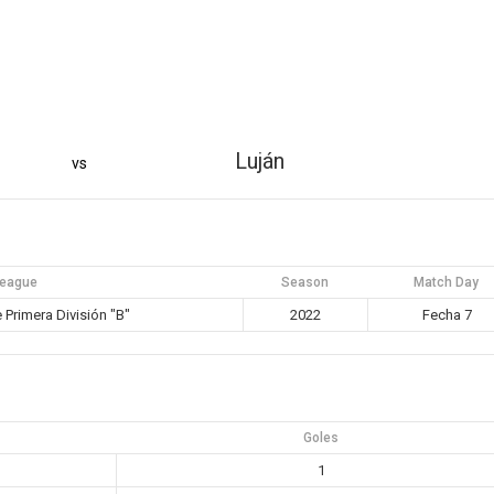
Luján
vs
eague
Season
Match Day
Primera División "B"
2022
Fecha 7
Goles
1