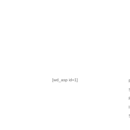
TABLA DE POSICIONES
FIXTURE
#AguanteFemenino
[wd_asp id=1]