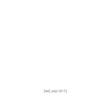
TABLA DE POSICIONES
FIXTURE
#AguanteFemenino
[wd_asp id=1]