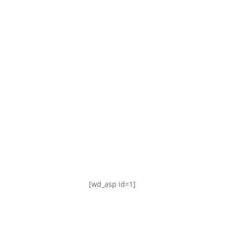
TABLA DE POSICIONES
FIXTURE
#AguanteFemenino
[wd_asp id=1]