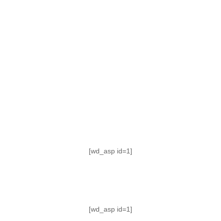
TABLA DE POSICIONES
FIXTURE
#AguanteFemenino
[wd_asp id=1]
[wd_asp id=1]