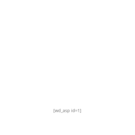
TABLA DE POSICIONES
FIXTURE
#AguanteFemenino
[wd_asp id=1]