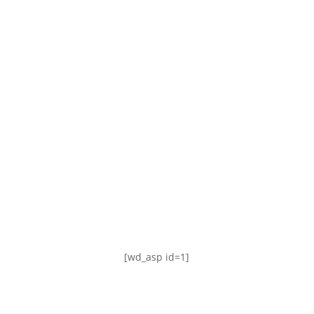
TABLA DE POSICIONES
FIXTURE
#AguanteFemenino
[wd_asp id=1]