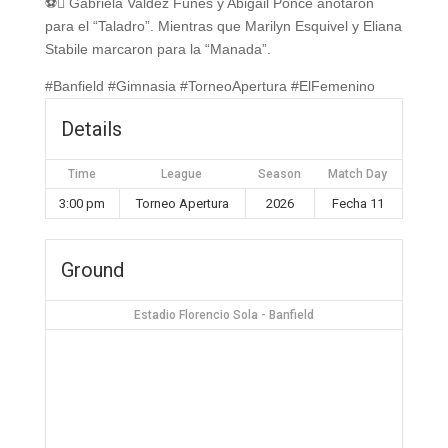
⚽️ Gabriela Valdez Funes y Abigail Ponce anotaron
para el “Taladro”. Mientras que Marilyn Esquivel y Eliana
Stabile marcaron para la “Manada”.
#Banfield #Gimnasia #TorneoApertura #ElFemenino
Details
Time
League
Season
Match Day
3:00 pm
Torneo Apertura
2026
Fecha 11
Ground
Estadio Florencio Sola - Banfield