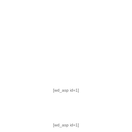
TABLA DE POSICIONES
FIXTURE
#AguanteFemenino
[wd_asp id=1]
[wd_asp id=1]