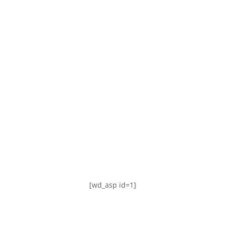
TABLA DE POSICIONES
FIXTURE
#AguanteFemenino
[wd_asp id=1]