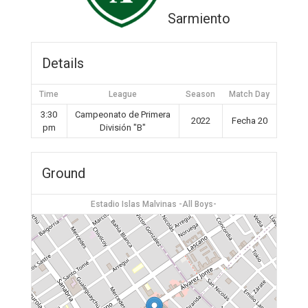
Sarmiento
Details
Time
League
Season
Match Day
3:30
Campeonato de Primera
2022
Fecha 20
pm
División "B"
Ground
Estadio Islas Malvinas -All Boys-