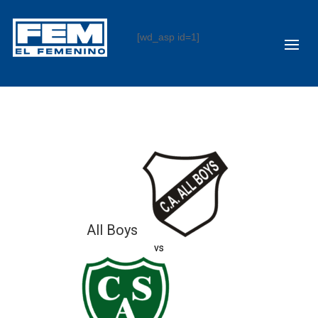
[wd_asp id=1]
All Boys
vs