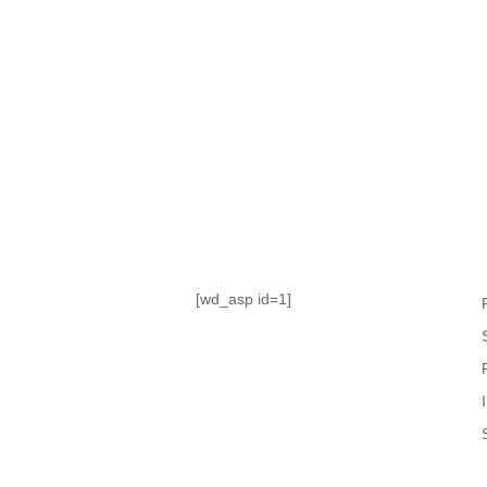
TABLA DE POSICIONES
FIXTURE
#AguanteFemenino
[wd_asp id=1]