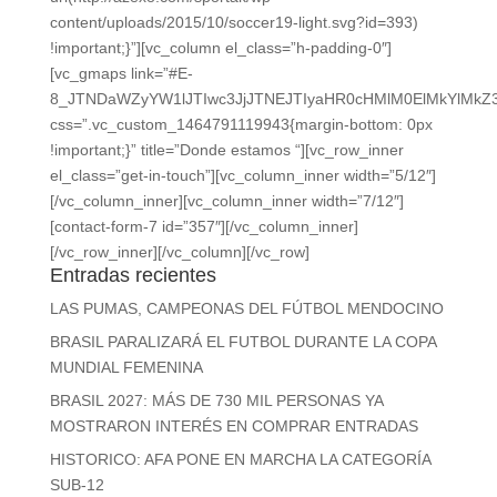
content/uploads/2015/10/soccer19-light.svg?id=393)
!important;}”][vc_column el_class=”h-padding-0″]
[vc_gmaps link=”#E-
8_JTNDaWZyYW1lJTIwc3JjJTNEJTIyaHR0cHMlM0ElMkYlMk
css=”.vc_custom_1464791119943{margin-bottom: 0px
!important;}” title=”Donde estamos “][vc_row_inner
el_class=”get-in-touch”][vc_column_inner width=”5/12″]
[/vc_column_inner][vc_column_inner width=”7/12″]
[contact-form-7 id=”357″][/vc_column_inner]
[/vc_row_inner][/vc_column][/vc_row]
Entradas recientes
LAS PUMAS, CAMPEONAS DEL FÚTBOL MENDOCINO
BRASIL PARALIZARÁ EL FUTBOL DURANTE LA COPA
MUNDIAL FEMENINA
BRASIL 2027: MÁS DE 730 MIL PERSONAS YA
MOSTRARON INTERÉS EN COMPRAR ENTRADAS
HISTORICO: AFA PONE EN MARCHA LA CATEGORÍA
SUB-12