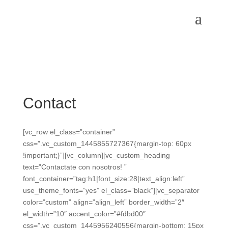
Contact
[vc_row el_class=”container”
css=”.vc_custom_1445855727367{margin-top: 60px
!important;}”][vc_column][vc_custom_heading
text=”Contactate con nosotros! ”
font_container=”tag:h1|font_size:28|text_align:left”
use_theme_fonts=”yes” el_class=”black”][vc_separator
color=”custom” align=”align_left” border_width=”2″
el_width=”10″ accent_color=”#fdbd00″
css=”.vc_custom_1445956240556{margin-bottom: 15px