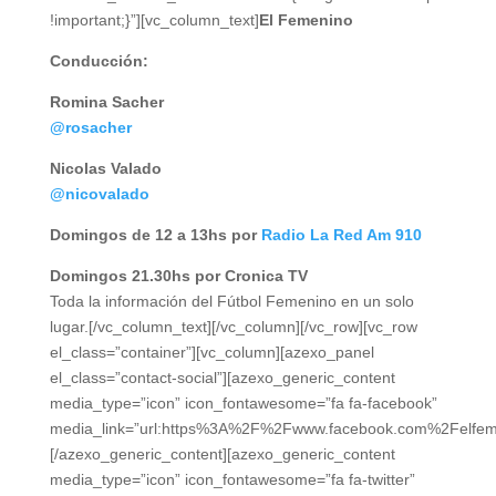
!important;}”][vc_column_text]
El Femenino
Conducción:
Romina Sacher
@rosacher
Nicolas Valado
@nicovalado
Domingos de 12 a 13hs por
Radio La Red Am 910
Domingos 21.30hs por Cronica TV
Toda la información del Fútbol Femenino en un solo
lugar.[/vc_column_text][/vc_column][/vc_row][vc_row
el_class=”container”][vc_column][azexo_panel
el_class=”contact-social”][azexo_generic_content
media_type=”icon” icon_fontawesome=”fa fa-facebook”
media_link=”url:https%3A%2F%2Fwww.facebook.com%2Felfem
[/azexo_generic_content][azexo_generic_content
media_type=”icon” icon_fontawesome=”fa fa-twitter”