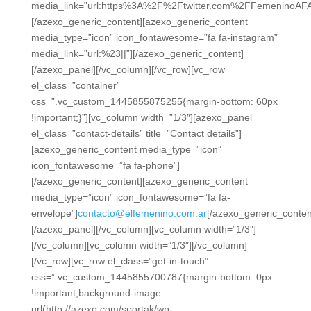
media_link=”url:https%3A%2F%2Ftwitter.com%2FFemeninoAFA|
[/azexo_generic_content][azexo_generic_content
media_type=”icon” icon_fontawesome=”fa fa-instagram”
media_link=”url:%23||”][/azexo_generic_content]
[/azexo_panel][/vc_column][/vc_row][vc_row
el_class=”container”
css=”.vc_custom_1445855875255{margin-bottom: 60px
!important;}”][vc_column width=”1/3″][azexo_panel
el_class=”contact-details” title=”Contact details”]
[azexo_generic_content media_type=”icon”
icon_fontawesome=”fa fa-phone”]
[/azexo_generic_content][azexo_generic_content
media_type=”icon” icon_fontawesome=”fa fa-
envelope”]
contacto@elfemenino.com.ar
[/azexo_generic_conten
[/azexo_panel][/vc_column][vc_column width=”1/3″]
[/vc_column][vc_column width=”1/3″][/vc_column]
[/vc_row][vc_row el_class=”get-in-touch”
css=”.vc_custom_1445855700787{margin-bottom: 0px
!important;background-image:
url(http://azexo.com/sportak/wp-