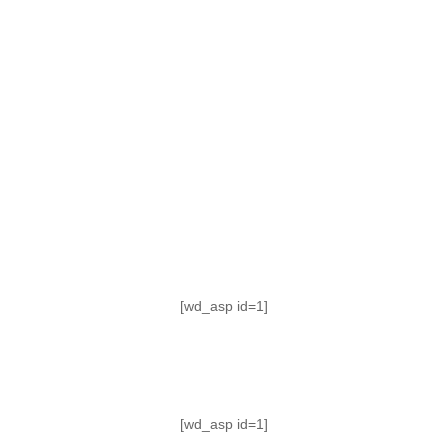
TABLA DE POSICIONES
FIXTURE
#AguanteFemenino
[wd_asp id=1]
[wd_asp id=1]