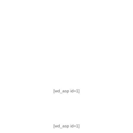
TABLA DE POSICIONES
FIXTURE
#AguanteFemenino
[wd_asp id=1]
[wd_asp id=1]