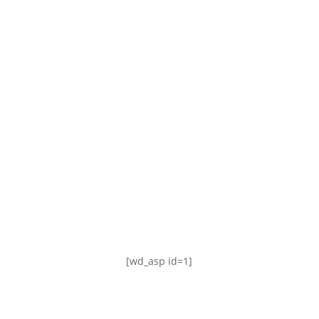
TABLA DE POSICIONES
FIXTURE
#AguanteFemenino
[wd_asp id=1]