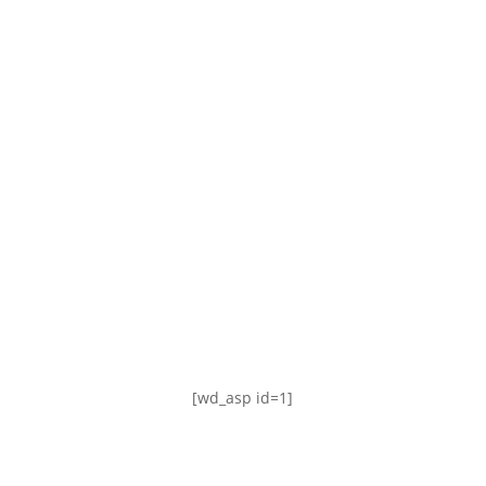
TABLA DE POSICIONES
FIXTURE
#AguanteFemenino
[wd_asp id=1]