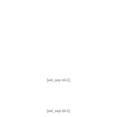
TABLA DE POSICIONES
FIXTURE
#AguanteFemenino
[wd_asp id=1]
[wd_asp id=1]