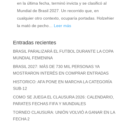
en la última fecha, terminó invicta y se clasificó al
Mundial de Brasil 2027. Un recorrido que, en
cualquier otro contexto, ocuparía portadas. Holzehier
:
la mató de pecho…
Leer más
ARGENTINA
Y
Entradas recientes
UN
BRASIL PARALIZARÁ EL FUTBOL DURANTE LA COPA
SEGUNDO
MUNDIAL FEMENINA
PUESTO
BRASIL 2027: MÁS DE 730 MIL PERSONAS YA
QUE
MOSTRARON INTERÉS EN COMPRAR ENTRADAS
SABE
HISTORICO: AFA PONE EN MARCHA LA CATEGORÍA
A
SUB-12
FUTURO
COMO SE JUEGA EL CLAUSURA 2026: CALENDARIO,
PARATES FECHAS FIFA Y MUNDIALES
TORNEO CLAUSURA: UNIÓN VOLVIÓ A GANAR EN LA
FECHA 2