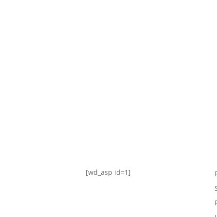
TABLA DE POSICIONES
FIXTURE
#AguanteFemenino
[wd_asp id=1]