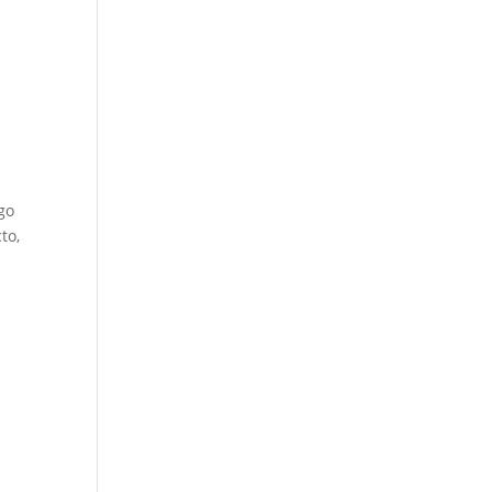
go
to,