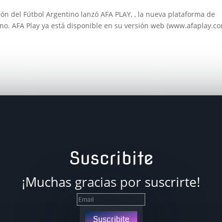
ión del Fútbol Argentino lanzó AFA PLAY, , la nueva plataforma de
ino. AFA Play ya está disponible en su versión web (www.afaplay.c
Suscribite
¡Muchas gracias por suscrirte!
Suscribite