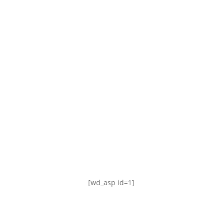
TABLA DE POSICIONES
FIXTURE
#AguanteFemenino
[wd_asp id=1]