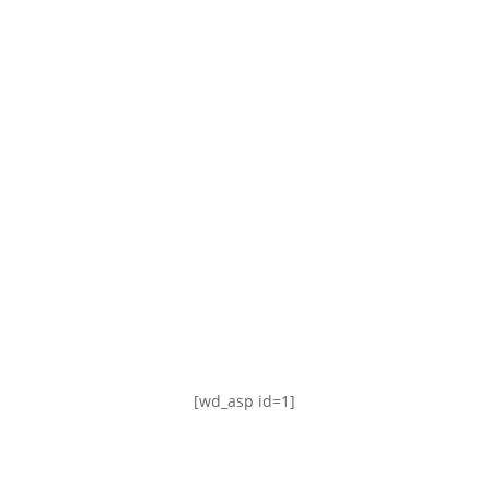
TABLA DE POSICIONES
FIXTURE
#AguanteFemenino
[wd_asp id=1]