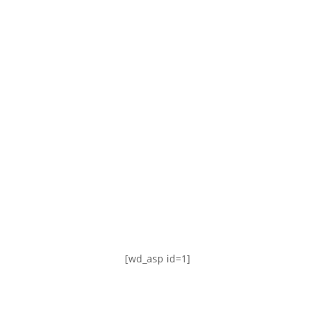
TABLA DE POSICIONES
FIXTURE
#AguanteFemenino
[wd_asp id=1]