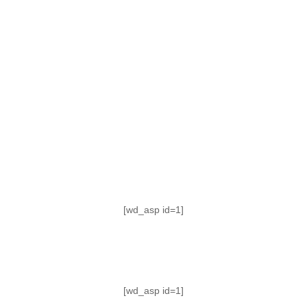
TABLA DE POSICIONES
FIXTURE
#AguanteFemenino
[wd_asp id=1]
[wd_asp id=1]