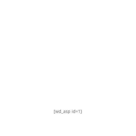
TABLA DE POSICIONES
FIXTURE
#AguanteFemenino
[wd_asp id=1]