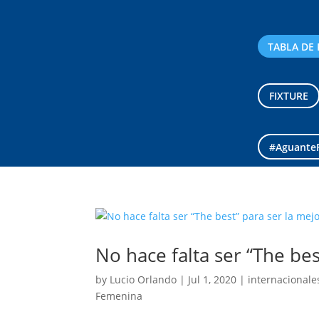
TABLA DE 
FIXTURE
#Aguante
No hace falta ser “The bes
by
Lucio Orlando
|
Jul 1, 2020
|
internacionale
Femenina