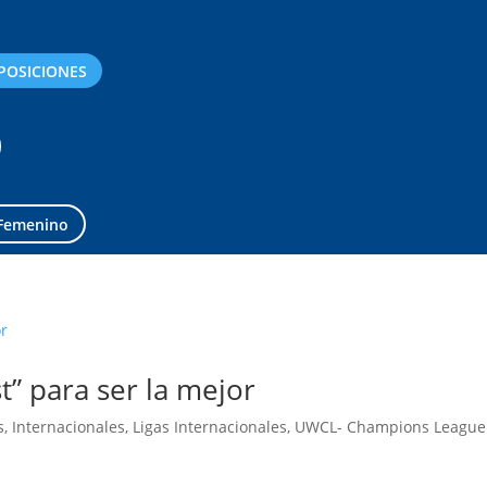
POSICIONES
Femenino
t” para ser la mejor
s
,
Internacionales
,
Ligas Internacionales
,
UWCL- Champions League