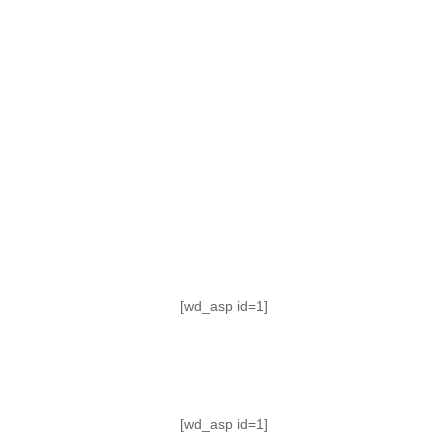
TABLA DE POSICIONES
FIXTURE
#AguanteFemenino
[wd_asp id=1]
[wd_asp id=1]