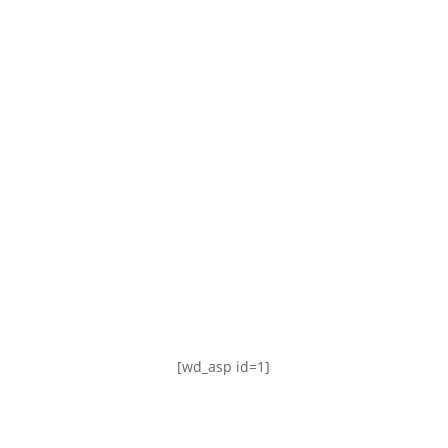
TABLA DE POSICIONES
FIXTURE
#AguanteFemenino
[wd_asp id=1]