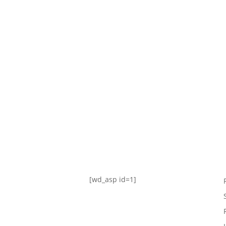
TABLA DE POSICIONES
FIXTURE
#AguanteFemenino
[wd_asp id=1]