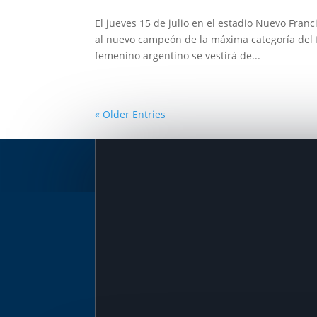
El jueves 15 de julio en el estadio Nuevo Fran
al nuevo campeón de la máxima categoría del fút
femenino argentino se vestirá de...
« Older Entries