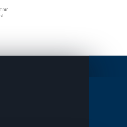
finir
ol