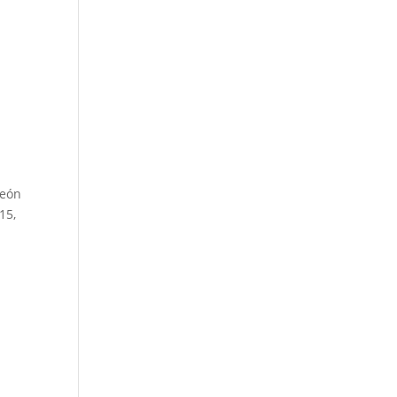
peón
15,