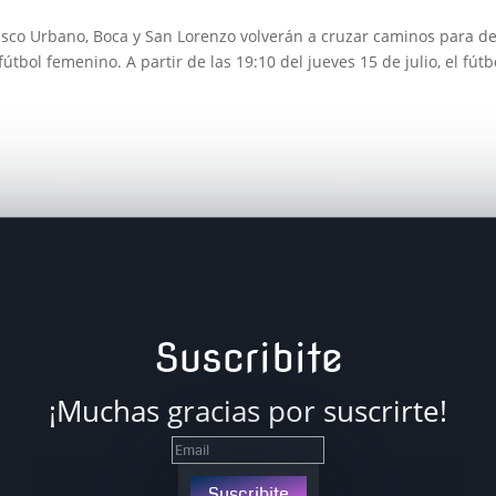
cisco Urbano, Boca y San Lorenzo volverán a cruzar caminos para de
bol femenino. A partir de las 19:10 del jueves 15 de julio, el fútb
Suscribite
¡Muchas gracias por suscrirte!
Suscribite