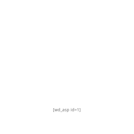
TABLA DE POSICIONES
FIXTURE
#AguanteFemenino
[wd_asp id=1]