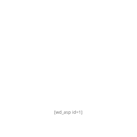
TABLA DE POSICIONES
FIXTURE
#AguanteFemenino
[wd_asp id=1]