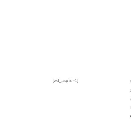
TABLA DE POSICIONES
FIXTURE
#AguanteFemenino
[wd_asp id=1]