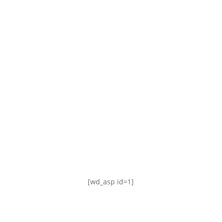
TABLA DE POSICIONES
FIXTURE
#AguanteFemenino
[wd_asp id=1]