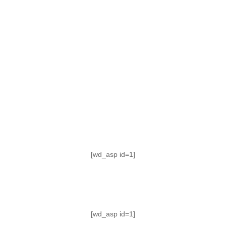
TABLA DE POSICIONES
FIXTURE
#AguanteFemenino
[wd_asp id=1]
[wd_asp id=1]