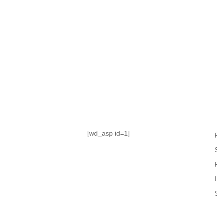
TABLA DE POSICIONES
FIXTURE
#AguanteFemenino
[wd_asp id=1]