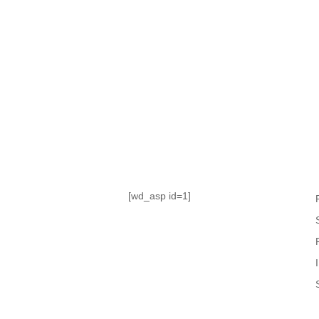
TABLA DE POSICIONES
FIXTURE
#AguanteFemenino
[wd_asp id=1]