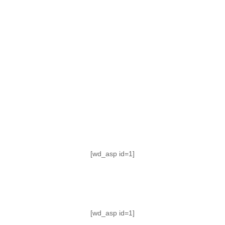
TABLA DE POSICIONES
FIXTURE
#AguanteFemenino
[wd_asp id=1]
[wd_asp id=1]