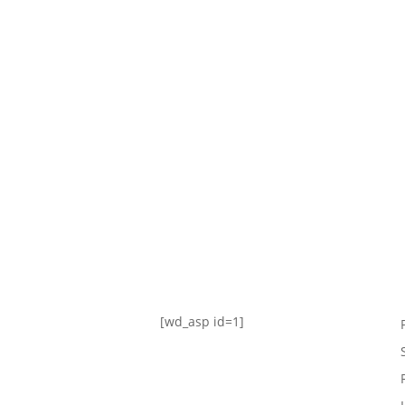
TABLA DE POSICIONES
FIXTURE
#AguanteFemenino
[wd_asp id=1]