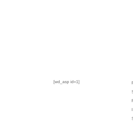
TABLA DE POSICIONES
FIXTURE
#AguanteFemenino
[wd_asp id=1]