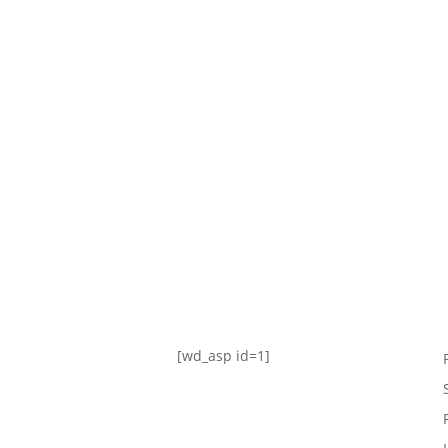
TABLA DE POSICIONES
FIXTURE
#AguanteFemenino
[wd_asp id=1]