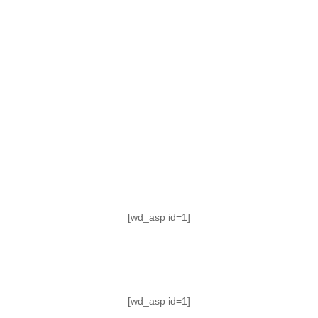
TABLA DE POSICIONES
FIXTURE
#AguanteFemenino
[wd_asp id=1]
[wd_asp id=1]