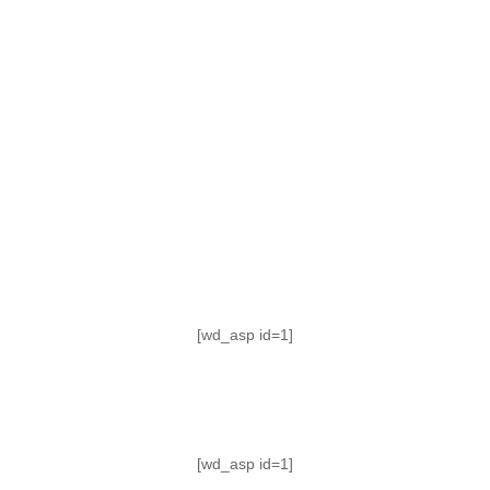
TABLA DE POSICIONES
FIXTURE
#AguanteFemenino
[wd_asp id=1]
[wd_asp id=1]